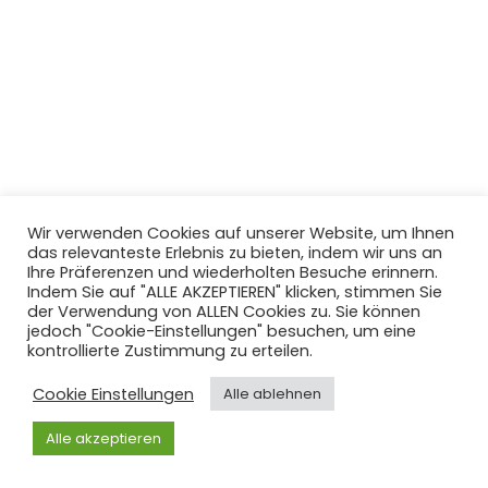
Wir verwenden Cookies auf unserer Website, um Ihnen
das relevanteste Erlebnis zu bieten, indem wir uns an
Ihre Präferenzen und wiederholten Besuche erinnern.
Indem Sie auf "ALLE AKZEPTIEREN" klicken, stimmen Sie
der Verwendung von ALLEN Cookies zu. Sie können
jedoch "Cookie-Einstellungen" besuchen, um eine
kontrollierte Zustimmung zu erteilen.
Cookie Einstellungen
Alle ablehnen
Alle akzeptieren
PLM GmbH
| Präsentiert von
Erlenmayer Digital
|
Impressum
| Datenschutz
| Cookie-Richtlinie